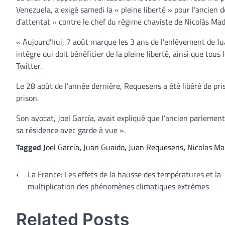
Venezuela, a exigé samedi la « pleine liberté » pour l’ancien
d’attentat » contre le chef du régime chaviste de Nicolás Mad
« Aujourd’hui, 7 août marque les 3 ans de l’enlèvement de Ju
intègre qui doit bénéficier de la pleine liberté, ainsi que tou
Twitter.
Le 28 août de l’année dernière, Requesens a été libéré de pr
prison.
Son avocat, Joel García, avait expliqué que l’ancien parlement
sa résidence avec garde à vue ».
Tagged
Joel García
,
Juan Guaido
,
Juan Requesens
,
Nicolas Ma
Navigation
⟵
La France: Les effets de la hausse des températures et la
multiplication des phénomènes climatiques extrêmes
de
l’article
Related Posts