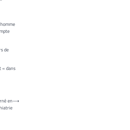
un homme
compte
rs de
t « dans
erné en
⟶
hiatrie