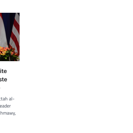
ite
ste
e
ttah al-
leader
Achmawy,