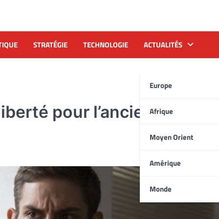
TIQUE
STRATÉGIE
TECHNOLOGIE
ACTUALITÉS
Europe
iberté pour l’ancien député
Afrique
Moyen Orient
Amérique
Monde