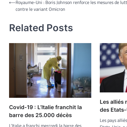
Navigation
⟵
Royaume-Uni : Boris Johnson renforce les mesures de lut
contre le variant Omicron
de
l’article
Related Posts
Les alliés
Covid-19 : L’Italie franchit la
des Etats
barre des 25.000 décès
Les pays allié
L’Italie a franchi mercredi la barre des
Etats-Unis, a