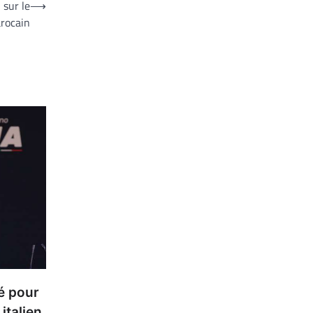
 sur le
⟶
rocain
é pour
italien