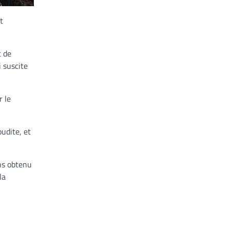
t
t de
i suscite
r le
oudite, et
ons obtenu
la