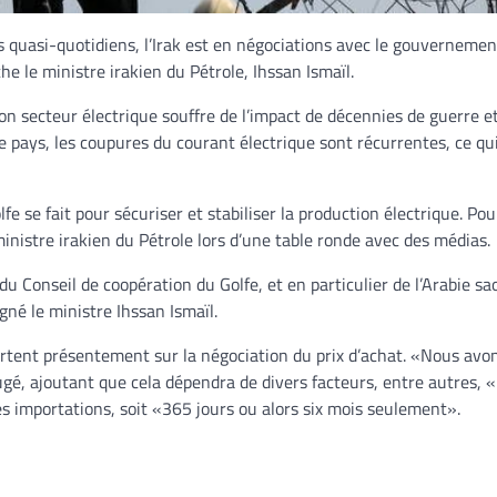
s quasi-quotidiens, l’Irak est en négociations avec le gouvernemen
e le ministre irakien du Pétrole, Ihssan Ismaïl.
n secteur électrique souffre de l’impact de décennies de guerre e
e pays, les coupures du courant électrique sont récurrentes, ce qu
fe se fait pour sécuriser et stabiliser la production électrique. Pou
ministre irakien du Pétrole lors d’une table ronde avec des médias.
n du Conseil de coopération du Golfe, et en particulier de l’Arabie sa
igné le ministre Ihssan Ismaïl.
portent présentement sur la négociation du prix d’achat. «Nous av
jugé, ajoutant que cela dépendra de divers facteurs, entre autres, «
ces importations, soit «365 jours ou alors six mois seulement».