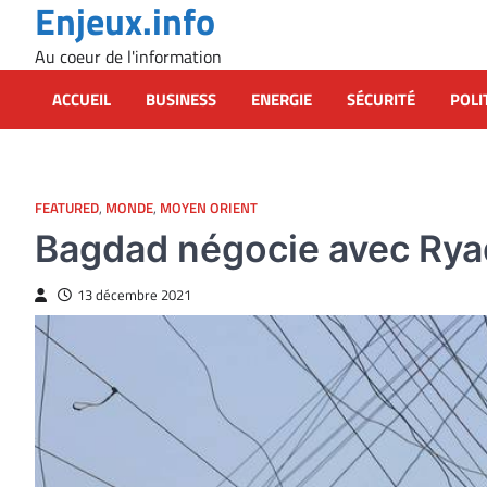
Enjeux.info
Skip
to
Au coeur de l'information
content
ACCUEIL
BUSINESS
ENERGIE
SÉCURITÉ
POLI
FEATURED
,
MONDE
,
MOYEN ORIENT
Bagdad négocie avec Ryad 
13 décembre 2021