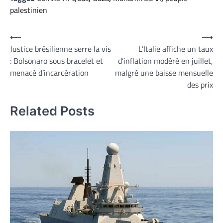
palestinien
Navigation
⟵
⟶
Justice brésilienne serre la vis
L’Italie affiche un taux
de
: Bolsonaro sous bracelet et
d’inflation modéré en juillet,
l’article
menacé d’incarcération
malgré une baisse mensuelle
des prix
Related Posts