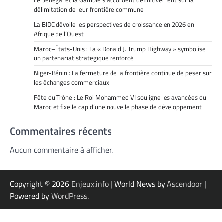
Le Sénégal et la Gambie s’accordent définitivement sur la
délimitation de leur frontière commune
La BIDC dévoile les perspectives de croissance en 2026 en
Afrique de l’Ouest
Maroc–États-Unis : La « Donald J. Trump Highway » symbolise
un partenariat stratégique renforcé
Niger-Bénin : La fermeture de la frontière continue de peser sur
les échanges commerciaux
Fête du Trône : Le Roi Mohammed VI souligne les avancées du
Maroc et fixe le cap d’une nouvelle phase de développement
Commentaires récents
Aucun commentaire à afficher.
Copyright © 2026
Enjeux.info
| World News by
Ascendoor
|
Powered by
WordPress
.