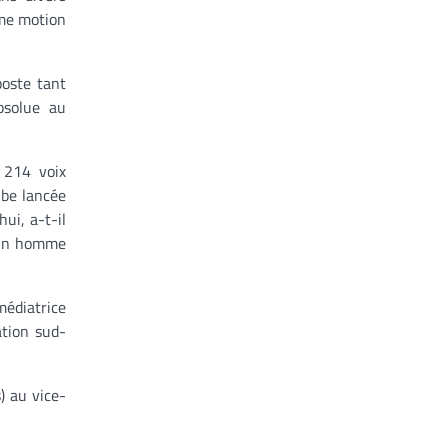
ème motion
poste tant
bsolue au
r 214 voix
ibe lancée
ui, a-t-il
r un homme
médiatrice
ation sud-
) au vice-