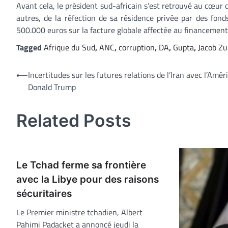
Avant cela, le président sud-africain s’est retrouvé au cœur 
autres, de la réfection de sa résidence privée par des fond
500.000 euros sur la facture globale affectée au financement
Tagged
Afrique du Sud
,
ANC
,
corruption
,
DA
,
Gupta
,
Jacob Z
Navigation
⟵
Incertitudes sur les futures relations de l’Iran avec l’Amér
Donald Trump
de
l’article
Related Posts
Le Tchad ferme sa frontière
avec la Libye pour des raisons
sécuritaires
Le Premier ministre tchadien, Albert
Pahimi Padacket a annoncé jeudi la