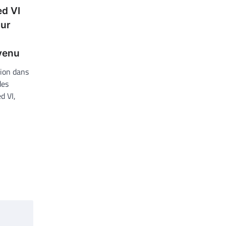
d VI
our
evenu
tion dans
des
d VI,