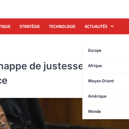
TIQUE
STRATÉGIE
TECHNOLOGIE
ACTUALITÉS
Europe
happe de justesse à une
Afrique
ce
Moyen Orient
Amérique
Monde