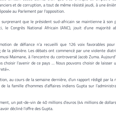
anciers et de corruption, a tout de même résisté jeudi, à une éni
éposée au Parlement par l’opposition.
e surprenant que le président sud-africain se maintienne à son 
i, le Congrès National Africain (ANC), jouit d’une majorité a
 motion de défiance n’a recueilli que 126 voix favorables pou
 de la plénière. Les débats ont commencé par une violente diatr
 Mmusi Maimane, à l’encontre du controversé Jacob Zuma. Aujourd’h
s choisir l’avenir de ce pays … Nous pouvons choisir de laisse
reté».
tion, au cours de la semaine dernière, d’un rapport rédigé par la 
 de la famille d’hommes d’affaires indiens Gupta sur l’administr
ument, un pot-de-vin de 40 millions d’euros (44 millions de dollars
avoir décliné l’offre des Gupta.