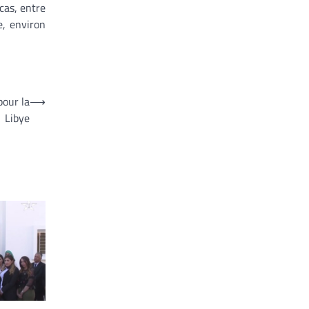
cas, entre
e, environ
our la
⟶
Libye