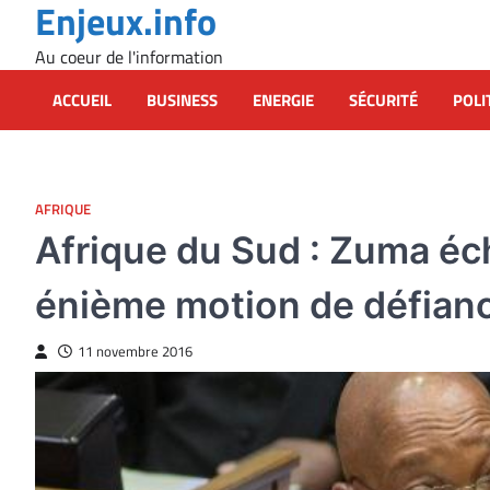
Enjeux.info
Skip
to
Au coeur de l'information
content
ACCUEIL
BUSINESS
ENERGIE
SÉCURITÉ
POLI
AFRIQUE
Afrique du Sud : Zuma éc
énième motion de défian
11 novembre 2016