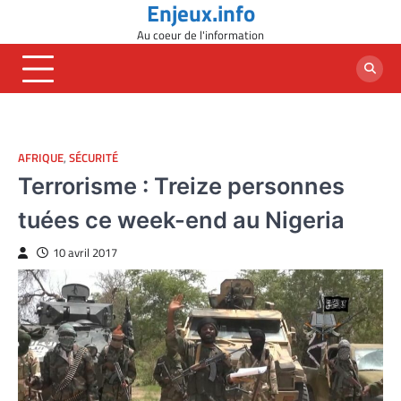
Enjeux.info
Skip
to
Au coeur de l'information
content
AFRIQUE
,
SÉCURITÉ
Terrorisme : Treize personnes
tuées ce week-end au Nigeria
10 avril 2017