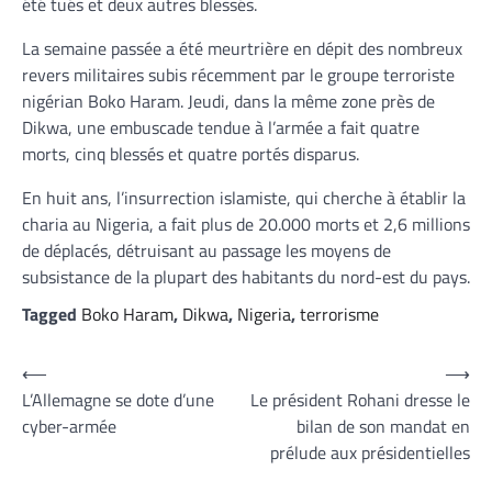
été tués et deux autres blessés.
La semaine passée a été meurtrière en dépit des nombreux
revers militaires subis récemment par le groupe terroriste
nigérian Boko Haram. Jeudi, dans la même zone près de
Dikwa, une embuscade tendue à l’armée a fait quatre
morts, cinq blessés et quatre portés disparus.
En huit ans, l’insurrection islamiste, qui cherche à établir la
charia au Nigeria, a fait plus de 20.000 morts et 2,6 millions
de déplacés, détruisant au passage les moyens de
subsistance de la plupart des habitants du nord-est du pays.
Tagged
Boko Haram
,
Dikwa
,
Nigeria
,
terrorisme
Navigation
⟵
⟶
L’Allemagne se dote d’une
Le président Rohani dresse le
de
cyber-armée
bilan de son mandat en
l’article
prélude aux présidentielles