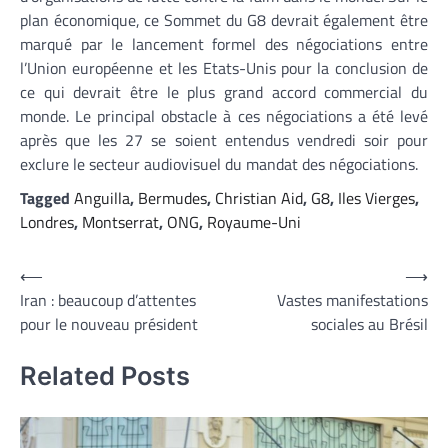
plan économique, ce Sommet du G8 devrait également être
marqué par le lancement formel des négociations entre
l’Union européenne et les Etats-Unis pour la conclusion de
ce qui devrait être le plus grand accord commercial du
monde. Le principal obstacle à ces négociations a été levé
après que les 27 se soient entendus vendredi soir pour
exclure le secteur audiovisuel du mandat des négociations.
Tagged
Anguilla
,
Bermudes
,
Christian Aid
,
G8
,
Iles Vierges
,
Londres
,
Montserrat
,
ONG
,
Royaume-Uni
Navigation
⟵
⟶
Iran : beaucoup d’attentes
Vastes manifestations
de
pour le nouveau président
sociales au Brésil
l’article
Related Posts