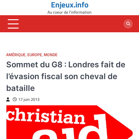
Enjeux.info
Skip
to
Au coeur de l'information
content
AMÉRIQUE
,
EUROPE
,
MONDE
Sommet du G8 : Londres fait de
l’évasion fiscal son cheval de
bataille
17 juin 2013