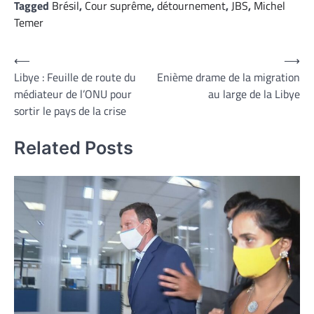
Tagged
Brésil
,
Cour suprême
,
détournement
,
JBS
,
Michel
Temer
Navigation
⟵
⟶
Libye : Feuille de route du
Enième drame de la migration
de
médiateur de l’ONU pour
au large de la Libye
l’article
sortir le pays de la crise
Related Posts