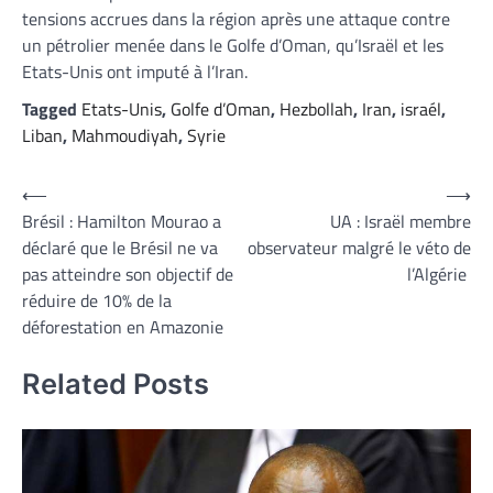
tensions accrues dans la région après une attaque contre
un pétrolier menée dans le Golfe d’Oman, qu’Israël et les
Etats-Unis ont imputé à l’Iran.
Tagged
Etats-Unis
,
Golfe d’Oman
,
Hezbollah
,
Iran
,
israél
,
Liban
,
Mahmoudiyah
,
Syrie
Navigation
⟵
⟶
Brésil : Hamilton Mourao a
UA : Israël membre
de
déclaré que le Brésil ne va
observateur malgré le véto de
l’article
pas atteindre son objectif de
l’Algérie
réduire de 10% de la
déforestation en Amazonie
Related Posts