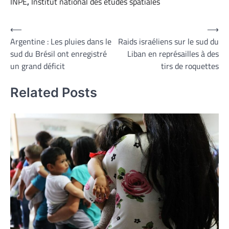
INPE
,
Institut national des études spatiales
Navigation
⟵
⟶
Argentine : Les pluies dans le
Raids israéliens sur le sud du
de
sud du Brésil ont enregistré
Liban en représailles à des
l’article
un grand déficit
tirs de roquettes
Related Posts