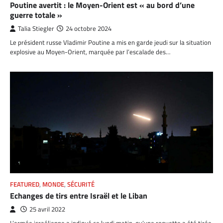
Poutine avertit : le Moyen-Orient est « au bord d’une
guerre totale »
Talia Stiegler
24 octobre 2024
Le président russe Vladimir Poutine a mis en garde jeudi sur la situation
explosive au Moyen-Orient, marquée par l’escalade des…
FEATURED
,
MONDE
,
SÉCURITÉ
Echanges de tirs entre Israël et le Liban
25 avril 2022
L’armée israélienne a indiqué ce lundi matin, qu’une roquette a été tirée