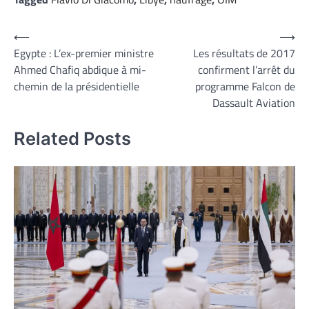
Navigation
⟵
⟶
Egypte : L’ex-premier ministre
Les résultats de 2017
de
Ahmed Chafiq abdique à mi-
confirment l’arrêt du
l’article
chemin de la présidentielle
programme Falcon de
Dassault Aviation
Related Posts