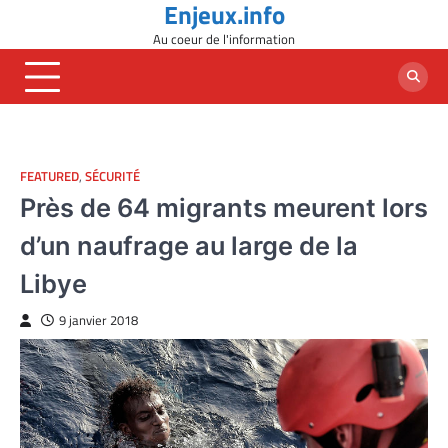
Enjeux.info
Skip
to
Au coeur de l'information
content
FEATURED
,
SÉCURITÉ
Près de 64 migrants meurent lors
d’un naufrage au large de la
Libye
9 janvier 2018