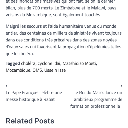
et des inondations massives qui ont fait, selon le dernier
bilan, plus de 700 morts. Le Zimbabwe et le Malawi, pays
voisins du Mozambique, sont également touchés.
Malgré les secours et l’aide humanitaire venus du monde
entier, des centaines de milliers de sinistrés vivent toujours
dans des conditions très précaires dans des zones noyées
d’eaux sales qui favorisent la propagation d’épidémies telles
que le choléra.
Tagged
choléra
,
cyclone Idai
,
Matshidiso Moeti
,
Mozambique
,
OMS
,
Ussein Isse
Navigation
⟵
⟶
Le Pape François célèbre une
Le Roi du Maroc lance un
de
messe historique à Rabat
ambitieux programme de
l’article
formation professionnelle
Related Posts