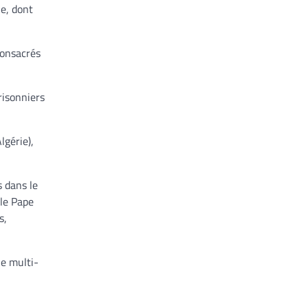
e, dont
consacrés
risonniers
lgérie),
s dans le
le Pape
s,
ue multi-