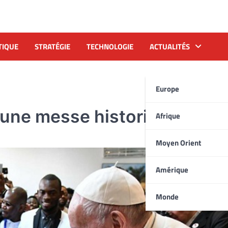
TIQUE
STRATÉGIE
TECHNOLOGIE
ACTUALITÉS
Europe
 une messe historique à Rab
Afrique
Moyen Orient
Amérique
Monde