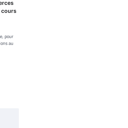
erces
r cours
e, pour
ions au