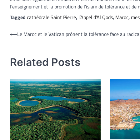
l’enseignement et la promotion de l’islam de tolérance et de 
Tagged
cathédrale Saint Pierre
,
l’Appel d’Al Qods
,
Maroc
,
mes
Navigation
⟵
Le Maroc et le Vatican prônent la tolérance face au radic
de
l’article
Related Posts