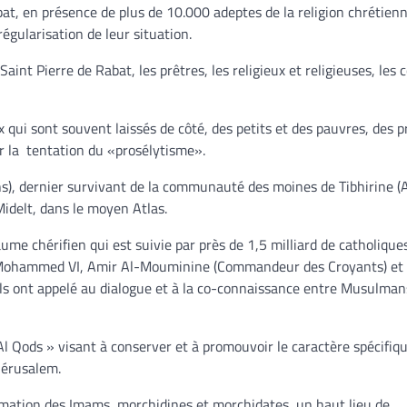
at, en présence de plus de 10.000 adeptes de la religion chrétienn
égularisation de leur situation.
int Pierre de Rabat, les prêtres, les religieux et religieuses, les 
x qui sont souvent laissés de côté, des petits et des pauvres, des p
r la tentation du «prosélytisme».
s), dernier survivant de la communauté des moines de Tibhirine (A
idelt, dans le moyen Atlas.
ume chérifien qui est suivie par près de 1,5 milliard de catholique
i Mohammed VI, Amir Al-Mouminine (Commandeur des Croyants) et 
s ont appelé au dialogue et à la co-connaissance entre Musulman
’Al Qods » visant à conserver et à promouvoir le caractère spécifiq
 Jérusalem.
rmation des Imams, morchidines et morchidates, un haut lieu de