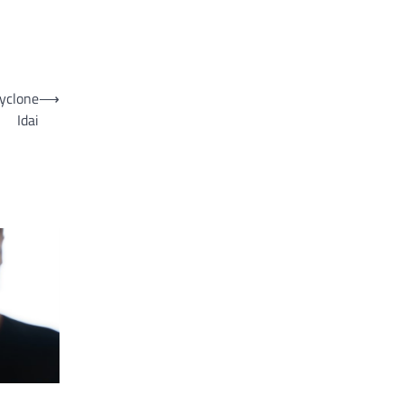
cyclone
⟶
Idai