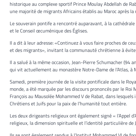
historique au complexe sportif Prince Moulay Abdellah de Rab
une majorité de migrants Africains établis au Maroc après la r
Le souverain pontife a rencontré auparavant, à la cathédrale Sa
et le Conseil œcuménique des Églises.
Il a dit à leur adresse: «Continuez à vous faire proches de ceu
et des migrants», invitant la communauté chrétienne à évite
Il a salué à la même occasion, Jean-Pierre Schumacher (94 an
qui vit actuellement au monastère Notre-Dame de l’Atlas, à M
Samedi, première journée de la visite pontificale dans le Roya
monde, a été marquée par les discours prononcés par le Ro
François au Mausolée Mohammed V de Rabat, dans lesquels il
Chrétiens et Juifs pour la paix de l’humanité tout entière.
Les deux dirigeants religieux ont également signé « l’Appel d
religieux, la dimension spirituelle et l’identité particulière de
Ils se sont également rendus à l’Institut Mohammed VI de fo