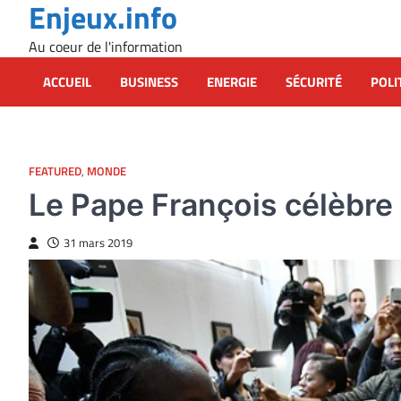
Enjeux.info
Skip
to
Au coeur de l'information
content
ACCUEIL
BUSINESS
ENERGIE
SÉCURITÉ
POLI
FEATURED
,
MONDE
Le Pape François célèbre
31 mars 2019