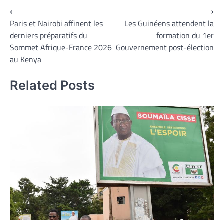
Navigation
⟵
⟶
Paris et Nairobi affinent les
Les Guinéens attendent la
de
derniers préparatifs du
formation du 1er
l’article
Sommet Afrique-France 2026
Gouvernement post-élection
au Kenya
Related Posts