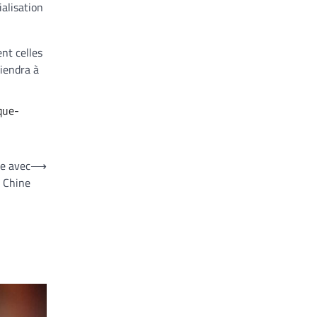
ialisation
nt celles
tiendra à
que-
le avec
⟶
a Chine