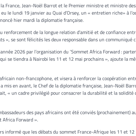
 la France, Jean-Noël Barrot et le Premier ministre et ministre des
u le lundi 19 janvier au Quai d’Orsey, un « entretien riche» à l’o
nnoncé hier mardi la diplomatie française.
du renforcement de la longue relation d’amitié et de confiance entr
iats », se sont félicités les deux responsable dans un communiqué c
e année 2026 par l’organisation du ‘Sommet Africa Forward : parte
’ qui se tiendra à Nairobi les 11 et 12 mai prochains », ajoute la 
fricain non-francophone, et visera à renforcer la coopération ent
a mis en avant, le Chef de la diplomatie française, Jean-Noël Barro
, « un cadre privilégié pour consacrer la durabilité et la solidité 
Ambassadeurs des pays africains ont été conviés (prochainement) a
t Africa Forward ».
eurs informé que les débats du sommet France-Afrique les 11 et 1