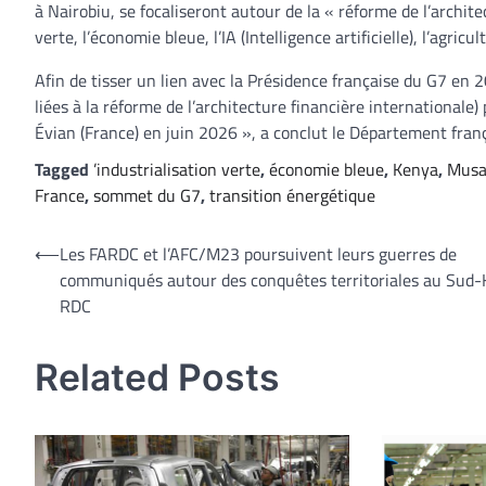
à Nairobiu, se focaliseront autour de la « réforme de l’archite
verte, l’économie bleue, l’IA (Intelligence artificielle), l’agricu
Afin de tisser un lien avec la Présidence française du G7 e
liées à la réforme de l’architecture financière internationale
Évian (France) en juin 2026 », a conclut le Département franç
Tagged
’industrialisation verte
,
économie bleue
,
Kenya
,
Musa
France
,
sommet du G7
,
transition énergétique
Navigation
⟵
Les FARDC et l’AFC/M23 poursuivent leurs guerres de
communiqués autour des conquêtes territoriales au Sud-
de
RDC
l’article
Related Posts