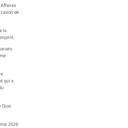
 Affaires
ccasion de
e la
onjoint.
nariats
même
re
t qui a
du
u Quai
2 mai 2026