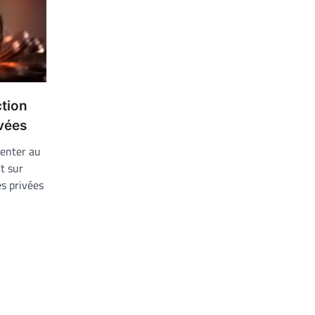
ction
vées
enter au
t sur
es privées