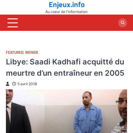
Enjeux.info
Skip
to
Au coeur de l'information
content
FEATURED
,
MONDE
Libye: Saadi Kadhafi acquitté du
meurtre d’un entraîneur en 2005
5 avril 2018