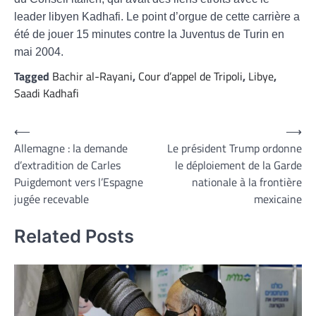
leader libyen Kadhafi. Le point d’orgue de cette carrière a
été de jouer 15 minutes contre la Juventus de Turin en
mai 2004.
Tagged
Bachir al-Rayani
,
Cour d’appel de Tripoli
,
Libye
,
Saadi Kadhafi
Navigation
⟵
⟶
Allemagne : la demande
Le président Trump ordonne
de
d’extradition de Carles
le déploiement de la Garde
l’article
Puigdemont vers l’Espagne
nationale à la frontière
jugée recevable
mexicaine
Related Posts