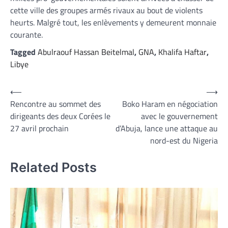
cette ville des groupes armés rivaux au bout de violents
heurts. Malgré tout, les enlèvements y demeurent monnaie
courante.
Tagged
Abulraouf Hassan Beitelmal
,
GNA
,
Khalifa Haftar
,
Libye
Navigation
⟵
⟶
Rencontre au sommet des
Boko Haram en négociation
de
dirigeants des deux Corées le
avec le gouvernement
l’article
27 avril prochain
d’Abuja, lance une attaque au
nord-est du Nigeria
Related Posts