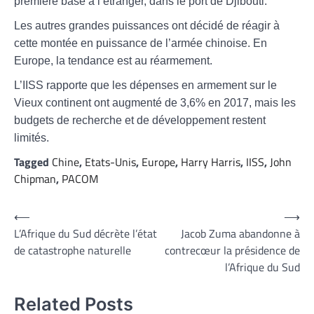
première base à l’étranger, dans le port de Djibouti.
Les autres grandes puissances ont décidé de réagir à
cette montée en puissance de l’armée chinoise. En
Europe, la tendance est au réarmement.
L’IISS rapporte que les dépenses en armement sur le
Vieux continent ont augmenté de 3,6% en 2017, mais les
budgets de recherche et de développement restent
limités.
Tagged
Chine
,
Etats-Unis
,
Europe
,
Harry Harris
,
IISS
,
John
Chipman
,
PACOM
Navigation
⟵
⟶
L’Afrique du Sud décrète l’état
Jacob Zuma abandonne à
de
de catastrophe naturelle
contrecœur la présidence de
l’article
l’Afrique du Sud
Related Posts