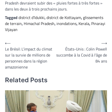
Pradesh devraient subir des « pluies fortes à très fortes »
dans les deux à trois prochains jours.
Tagged
district d’Idukki
,
district de Kottayam
,
glissements
de terrain
,
Himachal Pradesh
,
inondations
,
Kerala
,
Pinarayi
Vijayan
Navigation
⟵
⟶
Le Brésil: L’impact du climat
États-Unis : Colin Powell
de
sur la survie de millions de
succombe à la Covid à l’âge de
l’article
personnes dans la région
84 ans
amazonienne
Related Posts