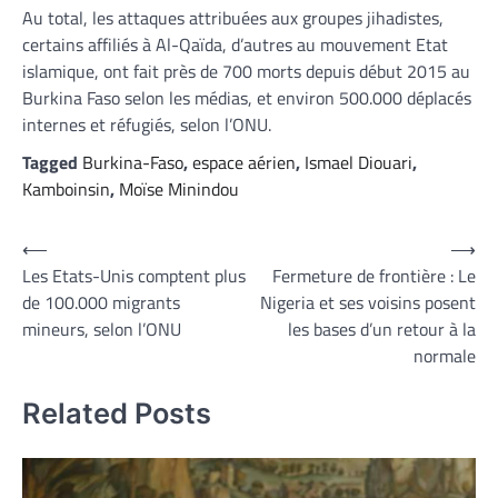
Au total, les attaques attribuées aux groupes jihadistes,
certains affiliés à Al-Qaïda, d’autres au mouvement Etat
islamique, ont fait près de 700 morts depuis début 2015 au
Burkina Faso selon les médias, et environ 500.000 déplacés
internes et réfugiés, selon l’ONU.
Tagged
Burkina-Faso
,
espace aérien
,
Ismael Diouari
,
Kamboinsin
,
Moïse Minindou
Navigation
⟵
⟶
Les Etats-Unis comptent plus
Fermeture de frontière : Le
de
de 100.000 migrants
Nigeria et ses voisins posent
l’article
mineurs, selon l’ONU
les bases d’un retour à la
normale
Related Posts