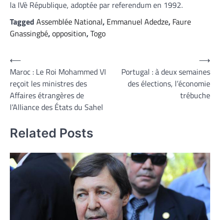
la IVè République, adoptée par referendum en 1992.
Tagged
Assemblée National
,
Emmanuel Adedze
,
Faure
Gnassingbé
,
opposition
,
Togo
Navigation
⟵
⟶
Maroc : Le Roi Mohammed VI
Portugal : à deux semaines
de
reçoit les ministres des
des élections, l’économie
l’article
Affaires étrangères de
trébuche
l’Alliance des États du Sahel
Related Posts