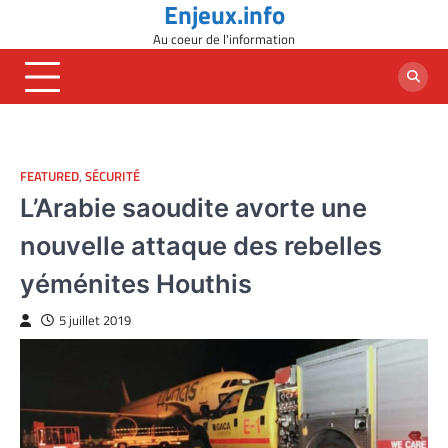
Enjeux.info
Skip
to
Au coeur de l'information
content
FEATURED
,
SÉCURITÉ
L’Arabie saoudite avorte une
nouvelle attaque des rebelles
yéménites Houthis
5 juillet 2019