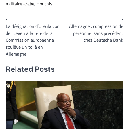
militaire arabe
,
Houthis
Navigation
⟵
⟶
La désignation d’Ursula von
Allemagne : compression de
de
der Leyen à la tête de la
personnel sans précédent
l’article
Commission européenne
chez Deutsche Bank
soulève un tollé en
Allemagne
Related Posts