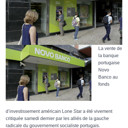
La vente de
la banque
portugaise
Novo
Banco au
fonds
d’investissement américain Lone Star a été vivement
critiquée samedi dernier par les alliés de la gauche
radicale du gouvernement socialiste portugais.