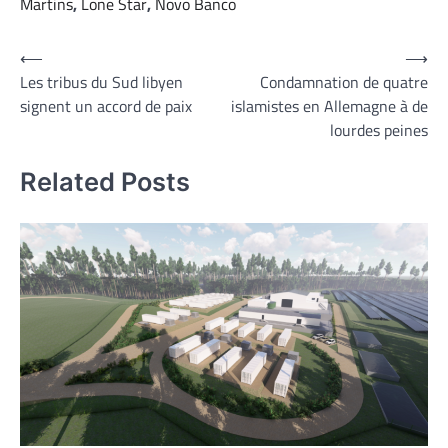
Martins
,
Lone Star
,
Novo Banco
Navigation
⟵
⟶
Les tribus du Sud libyen
Condamnation de quatre
de
signent un accord de paix
islamistes en Allemagne à de
l’article
lourdes peines
Related Posts