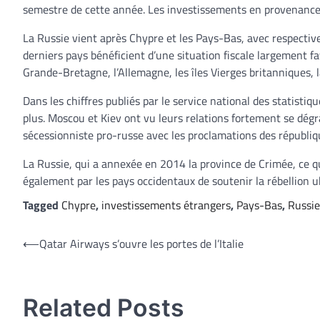
semestre de cette année. Les investissements en provenance de
La Russie vient après Chypre et les Pays-Bas, avec respectivem
derniers pays bénéficient d’une situation fiscale largement f
Grande-Bretagne, l’Allemagne, les îles Vierges britanniques, l
Dans les chiffres publiés par le service national des statisti
plus. Moscou et Kiev ont vu leurs relations fortement se dégr
sécessionniste pro-russe avec les proclamations des républi
La Russie, qui a annexée en 2014 la province de Crimée, ce qu
également par les pays occidentaux de soutenir la rébellion 
Tagged
Chypre
,
investissements étrangers
,
Pays-Bas
,
Russie
Navigation
⟵
Qatar Airways s’ouvre les portes de l’Italie
de
l’article
Related Posts