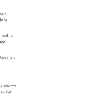
deux
e la
nnent le
mée
 Kiev mais
dernier
⟶
hadiste