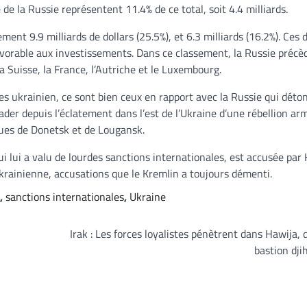
 la Russie représentent 11.4% de ce total, soit 4.4 milliards.
ent 9.9 milliards de dollars (25.5%), et 6.3 milliards (16.2%). Ces 
avorable aux investissements. Dans ce classement, la Russie précèd
a Suisse, la France, l’Autriche et le Luxembourg.
ques ukrainien, ce sont bien ceux en rapport avec la Russie qui déto
ader depuis l’éclatement dans l’est de l’Ukraine d’une rébellion ar
ques de Donetsk et de Lougansk.
i lui a valu de lourdes sanctions internationales, est accusée par
ukrainienne, accusations que le Kremlin a toujours démenti.
,
sanctions internationales
,
Ukraine
Irak : Les forces loyalistes pénètrent dans Hawija, 
bastion dji