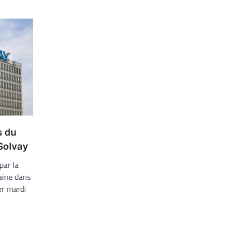
s du
Solvay
ar la
aine dans
er mardi