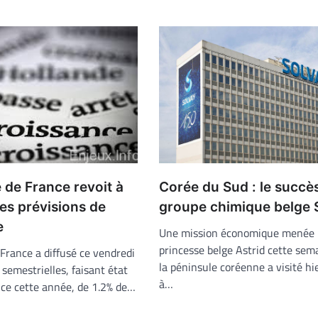
 de France revoit à
Corée du Sud : le succè
ses prévisions de
groupe chimique belge 
e
Une mission économique menée p
princesse belge Astrid cette sem
France a diffusé ce vendredi
la péninsule coréenne a visité hi
 semestrielles, faisant état
à…
nce cette année, de 1.2% de…