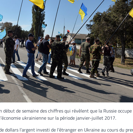
en début de semaine des chiffres qui révèlent que la Russie occupe 
’économie ukrainienne sur la période janvier-juillet 2017.
 de dollars l’argent investi de l’étranger en Ukraine au cours du pr