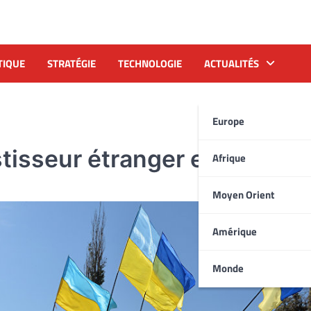
TIQUE
STRATÉGIE
TECHNOLOGIE
ACTUALITÉS
Europe
stisseur étranger en Ukrain
Afrique
Moyen Orient
Amérique
Monde