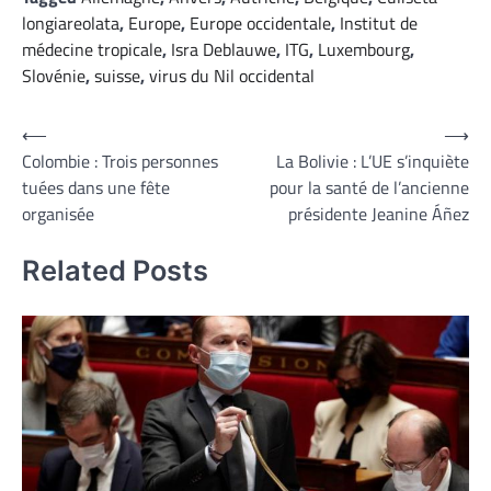
longiareolata
,
Europe
,
Europe occidentale
,
Institut de
médecine tropicale
,
Isra Deblauwe
,
ITG
,
Luxembourg
,
Slovénie
,
suisse
,
virus du Nil occidental
Navigation
⟵
⟶
Colombie : Trois personnes
La Bolivie : L’UE s’inquiète
de
tuées dans une fête
pour la santé de l’ancienne
l’article
organisée
présidente Jeanine Áñez
Related Posts