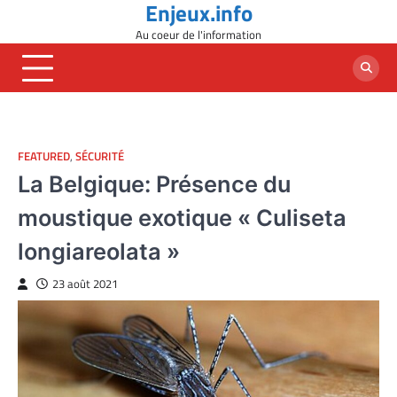
Enjeux.info
Skip
to
Au coeur de l'information
content
FEATURED
,
SÉCURITÉ
La Belgique: Présence du
moustique exotique « Culiseta
longiareolata »
23 août 2021