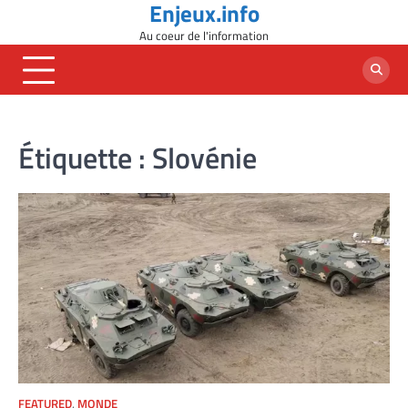
Enjeux.info
Skip
to
Au coeur de l'information
content
Étiquette :
Slovénie
FEATURED
,
MONDE