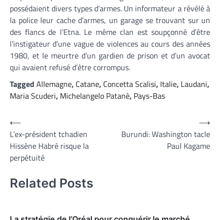
possédaient divers types d’armes. Un informateur a révélé à
la police leur cache d’armes, un garage se trouvant sur un
des flancs de l’Etna. Le même clan est soupçonné d’être
l’instigateur d’une vague de violences au cours des années
1980, et le meurtre d’un gardien de prison et d’un avocat
qui avaient refusé d’être corrompus.
Tagged
Allemagne
,
Catane
,
Concetta Scalisi
,
Italie
,
Laudani
,
Maria Scuderi
,
Michelangelo Patanè
,
Pays-Bas
Navigation
⟵
⟶
L’ex-président tchadien
Burundi: Washington tacle
de
Hissène Habré risque la
Paul Kagame
l’article
perpétuité
Related Posts
La stratégie de l’Oréal pour conquérir le marché