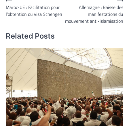
Navigation
⟵
⟶
Maroc-UE : Facilitation pour
Allemagne : Baisse des
de
l’obtention du visa Schengen
manifestations du
l’article
mouvement anti-islamisation
Related Posts