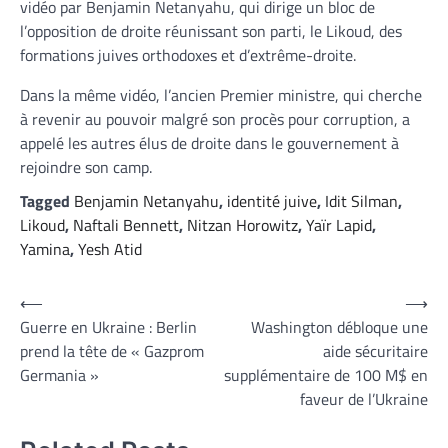
vidéo par Benjamin Netanyahu, qui dirige un bloc de
l’opposition de droite réunissant son parti, le Likoud, des
formations juives orthodoxes et d’extrême-droite.
Dans la même vidéo, l’ancien Premier ministre, qui cherche
à revenir au pouvoir malgré son procès pour corruption, a
appelé les autres élus de droite dans le gouvernement à
rejoindre son camp.
Tagged
Benjamin Netanyahu
,
identité juive
,
Idit Silman
,
Likoud
,
Naftali Bennett
,
Nitzan Horowitz
,
Yaïr Lapid
,
Yamina
,
Yesh Atid
Navigation
⟵
⟶
Guerre en Ukraine : Berlin
Washington débloque une
de
prend la tête de « Gazprom
aide sécuritaire
l’article
Germania »
supplémentaire de 100 M$ en
faveur de l’Ukraine