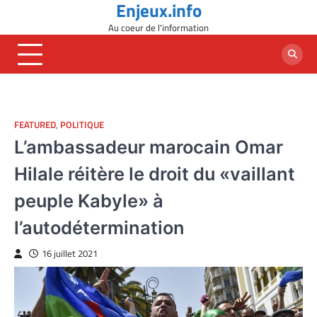
Enjeux.info
Skip
to
Au coeur de l'information
content
FEATURED
,
POLITIQUE
L’ambassadeur marocain Omar
Hilale réitère le droit du «vaillant
peuple Kabyle» à
l’autodétermination
16 juillet 2021