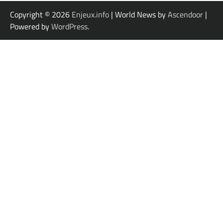
Copyright © 2026
Enjeux.info
| World News by
Ascendoor
|
Powered by
WordPress
.