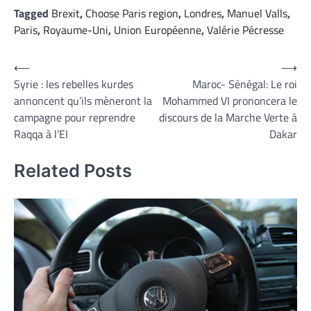
Tagged
Brexit
,
Choose Paris region
,
Londres
,
Manuel Valls
,
Paris
,
Royaume-Uni
,
Union Européenne
,
Valérie Pécresse
Navigation
⟵
⟶
Syrie : les rebelles kurdes
Maroc- Sénégal: Le roi
de
annoncent qu’ils mèneront la
Mohammed VI prononcera le
l’article
campagne pour reprendre
discours de la Marche Verte à
Raqqa à l’EI
Dakar
Related Posts