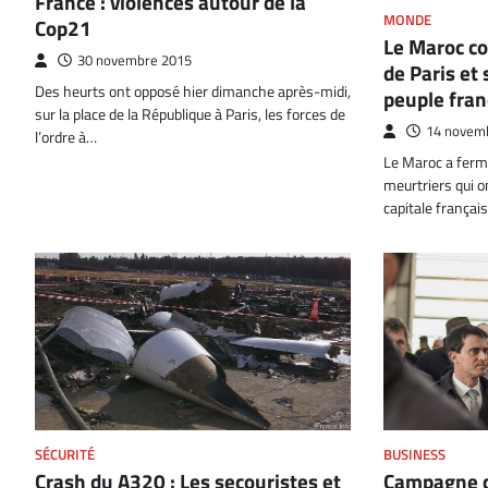
France : violences autour de la
MONDE
Cop21
Le Maroc c
30 novembre 2015
de Paris et 
Des heurts ont opposé hier dimanche après-midi,
peuple fran
sur la place de la République à Paris, les forces de
14 novem
l’ordre à…
Le Maroc a fer
meurtriers qui on
capitale françai
SÉCURITÉ
BUSINESS
Crash du A320 : Les secouristes et
Campagne d