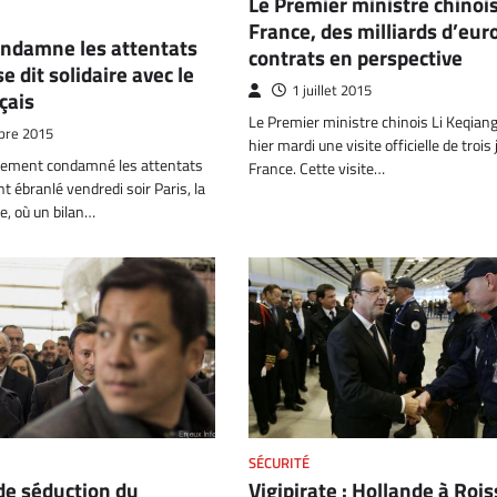
Le Premier ministre chinoi
France, des milliards d’eur
ondamne les attentats
contrats en perspective
se dit solidaire avec le
1 juillet 2015
çais
Le Premier ministre chinois Li Keqian
bre 2015
hier mardi une visite officielle de trois
mement condamné les attentats
France. Cette visite…
t ébranlé vendredi soir Paris, la
se, où un bilan…
SÉCURITÉ
Vigipirate : Hollande à Rois
e séduction du