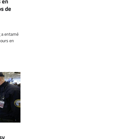
s en
os de
g a entamé
 jours en
sy