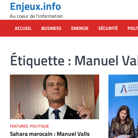
Enjeux.info
Skip
to
Au coeur de l'information
content
ACCUEIL
BUSINESS
ENERGIE
SÉCURITÉ
POLI
Étiquette :
Manuel Val
FEATURED
,
POLITIQUE
Sahara marocain : Manuel Valls