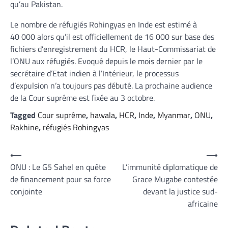
qu’au Pakistan.
Le nombre de réfugiés Rohingyas en Inde est estimé à
40 000 alors qu’il est officiellement de 16 000 sur base des
fichiers d’enregistrement du HCR, le Haut-Commissariat de
l’ONU aux réfugiés. Evoqué depuis le mois dernier par le
secrétaire d’Etat indien à l’Intérieur, le processus
d’expulsion n’a toujours pas débuté. La prochaine audience
de la Cour suprême est fixée au 3 octobre.
Tagged
Cour suprême
,
hawala
,
HCR
,
Inde
,
Myanmar
,
ONU
,
Rakhine
,
réfugiés Rohingyas
Navigation
⟵
⟶
ONU : Le G5 Sahel en quête
L’immunité diplomatique de
de
de financement pour sa force
Grace Mugabe contestée
l’article
conjointe
devant la justice sud-
africaine