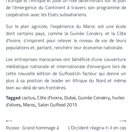
l’Europe et l’Afrique et joue un rôle déterminant sur le plan
de l’émergence du Continent à travers son programme de
coopération avec les Etats subsahariens.
Sur le plan agricole, l’expérience du Maroc est une école
dont certains pays, comme la Guinée Conakry et la Côte
d’Ivoire, s’inspirent pour relever le niveau de vie de leurs
populations et, partant, renchérir leur économie nationale.
Les entreprises marocaines ont bénéficié d’une couverture
médiatique nationale et internationale d’envergure lors de
cette nouvelle édition de Gulfood.Un facteur qui donne un
plus à sa position de leader en Afrique du Nord et même
bien au-delà de ses frontières.
Tagged
cactus
,
Côte d’Ivoire
,
Dubaï
,
Guinée Conakry
,
huiles
d’olives
,
Maroc
,
Salon Gulfood 2015
Navigation
⟵
⟶
Russie : Grand hommage à
L’Occident réagira-t-il en cas
de