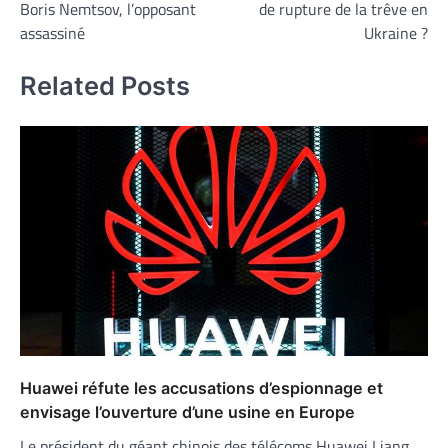
Boris Nemtsov, l’opposant
de rupture de la trêve en
l’article
assassiné
Ukraine ?
Related Posts
Huawei réfute les accusations d’espionnage et
envisage l’ouverture d’une usine en Europe
Le président du géant chinois des télécoms Huawei,Liang