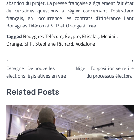
abandon du projet. La presse française a également fait état
de certaines questions à régler concernant l’opérateur
français, en l’occurrence les contrats d’itinérance liant
Bouygues Télécom à SFR et Orange à Free.
Tagged
Bouygues Télécom
,
Égypte
,
Etisalat
,
Mobinil
,
Orange
,
SFR
,
Stéphane Richard
,
Vodafone
Navigation
⟵
⟶
Espagne : De nouvelles
Niger : l’opposition se retire
de
élections législatives en vue
du processus électoral
l’article
Related Posts