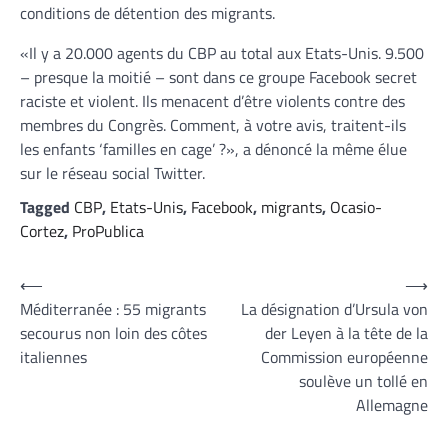
conditions de détention des migrants.
«Il y a 20.000 agents du CBP au total aux Etats-Unis. 9.500
– presque la moitié – sont dans ce groupe Facebook secret
raciste et violent. Ils menacent d’être violents contre des
membres du Congrès. Comment, à votre avis, traitent-ils
les enfants ‘familles en cage’ ?», a dénoncé la même élue
sur le réseau social Twitter.
Tagged
CBP
,
Etats-Unis
,
Facebook
,
migrants
,
Ocasio-
Cortez
,
ProPublica
Navigation
⟵
⟶
Méditerranée : 55 migrants
La désignation d’Ursula von
de
secourus non loin des côtes
der Leyen à la tête de la
l’article
italiennes
Commission européenne
soulève un tollé en
Allemagne