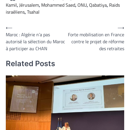
Kamil
,
Jérusalem
,
Mohammed Saed
,
ONU
,
Qabatiya
,
Raids
israéliens
,
Tsahal
Navigation
⟵
⟶
Maroc : Algérie n’a pas
Forte mobilisation en France
de
autorisé la sélection du Maroc
contre le projet de réforme
l’article
à participer au CHAN
des retraites
Related Posts