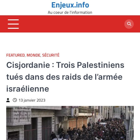
Enjeux.info
Skip
to
Au coeur de l'information
content
FEATURED
,
MONDE
,
SÉCURITÉ
Cisjordanie : Trois Palestiniens
tués dans des raids de l’armée
israélienne
13 janvier 2023