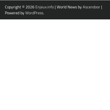
Copyright © 2026
Enjeux.info
| World News by
Ascendoor
|
Powered by
WordPress
.