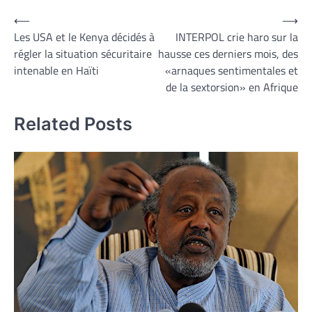
Navigation
⟵
⟶
Les USA et le Kenya décidés à
INTERPOL crie haro sur la
de
régler la situation sécuritaire
hausse ces derniers mois, des
l’article
intenable en Haïti
«arnaques sentimentales et
de la sextorsion» en Afrique
Related Posts