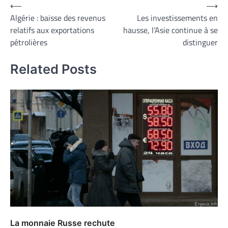
Navigation
⟵
⟶
Algérie : baisse des revenus
Les investissements en
de
relatifs aux exportations
hausse, l’Asie continue à se
l’article
pétrolières
distinguer
Related Posts
La monnaie Russe rechute