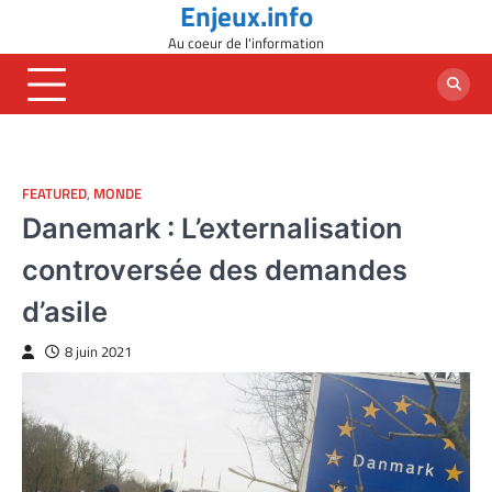
Enjeux.info
Skip
to
Au coeur de l'information
content
FEATURED
,
MONDE
Danemark : L’externalisation
controversée des demandes
d’asile
8 juin 2021