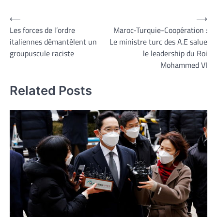
Navigation
⟵
⟶
Les forces de l’ordre
Maroc-Turquie-Coopération :
de
italiennes démantèlent un
Le ministre turc des A.E salue
l’article
groupuscule raciste
le leadership du Roi
Mohammed VI
Related Posts