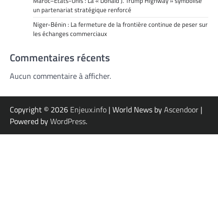
Maroc–États-Unis : La « Donald J. Trump Highway » symbolise
un partenariat stratégique renforcé
Niger-Bénin : La fermeture de la frontière continue de peser sur
les échanges commerciaux
Commentaires récents
Aucun commentaire à afficher.
Copyright © 2026
Enjeux.info
| World News by
Ascendoor
|
Powered by
WordPress
.