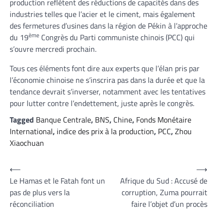
production reflètent des réductions de capacités dans des
industries telles que l’acier et le ciment, mais également
des fermetures d’usines dans la région de Pékin à l’approche
ème
du 19
Congrès du Parti communiste chinois (PCC) qui
s’ouvre mercredi prochain.
Tous ces éléments font dire aux experts que l’élan pris par
l’économie chinoise ne s’inscrira pas dans la durée et que la
tendance devrait s’inverser, notamment avec les tentatives
pour lutter contre l’endettement, juste après le congrès.
Tagged
Banque Centrale
,
BNS
,
Chine
,
Fonds Monétaire
International
,
indice des prix à la production
,
PCC
,
Zhou
Xiaochuan
Navigation
⟵
⟶
Le Hamas et le Fatah font un
Afrique du Sud : Accusé de
de
pas de plus vers la
corruption, Zuma pourrait
l’article
réconciliation
faire l’objet d’un procès