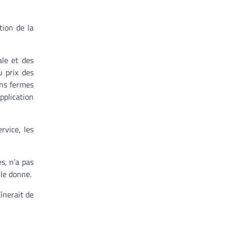
tion de la
ale et des
u prix des
ons fermes
pplication
rvice, les
s, n’a pas
lle donne.
înerait de