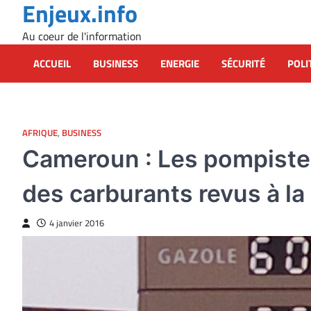
Enjeux.info
Skip
to
Au coeur de l'information
content
ACCUEIL
BUSINESS
ENERGIE
SÉCURITÉ
POLI
AFRIQUE
,
BUSINESS
Cameroun : Les pompistes 
des carburants revus à la
4 janvier 2016