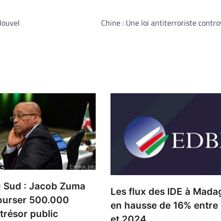
 Nouvel
Chine : Une loi antiterroriste contr
u Sud : Jacob Zuma
Les flux des IDE à Mada
ourser 500.000
en hausse de 16% entre
 trésor public
et 2024