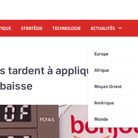
TIQUE
STRATÉGIE
TECHNOLOGIE
ACTUALITÉS
Europe
tardent à appliquer les pri
Afrique
 baisse
Moyen Orient
Amérique
Monde