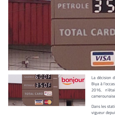
La décision 
Biya à l’occa
2016, n’éta
camerounaise
Dans les stati
vigueur depui