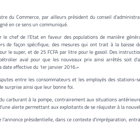
stre du Commerce, par ailleurs président du conseil d’administra
 signé en ce sens un communiqué.
r le chef de l’Etat en faveur des populations de manière génér
rs de façon spécifique, des mesures qui ont trait à la baisse d
ur le super, et de 25 FCFA par litre pour le gasoil. Des instructi
trolier aval pour que les nouveaux prix ainsi arrêtés soit d’a
a date effective du 1er janvier 2016.»
sputes entre les consommateurs et les employés des stations-se
de surprise ainsi que leur bonne foi.
 du carburant à la pompe, contrairement aux situations antérieure
’une alerte permettant aux exploitants de se réajuster à la nouve
e l’annonce présidentielle, dans ce contexte d’impréparation, entra