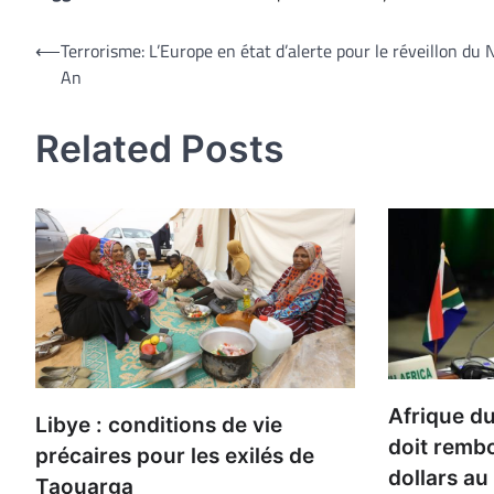
Navigation
⟵
Terrorisme: L’Europe en état d’alerte pour le réveillon du
An
de
l’article
Related Posts
Afrique d
Libye : conditions de vie
doit remb
précaires pour les exilés de
dollars au
Taouarga