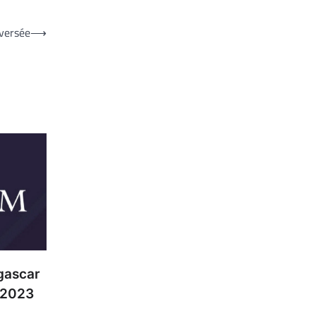
oversée
⟶
gascar
 2023