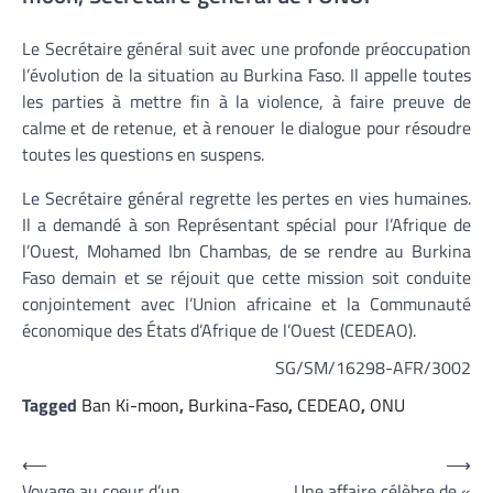
Le Secrétaire général suit avec une profonde préoccupation
l’évolution de la situation au Burkina Faso. Il appelle toutes
les parties à mettre fin à la violence, à faire preuve de
calme et de retenue, et à renouer le dialogue pour résoudre
toutes les questions en suspens.
Le Secrétaire général regrette les pertes en vies humaines.
Il a demandé à son Représentant spécial pour l’Afrique de
l’Ouest, Mohamed Ibn Chambas, de se rendre au Burkina
Faso demain et se réjouit que cette mission soit conduite
conjointement avec l’Union africaine et la Communauté
économique des États d’Afrique de l’Ouest (CEDEAO).
SG/SM/16298-AFR/3002
Tagged
Ban Ki-moon
,
Burkina-Faso
,
CEDEAO
,
ONU
Navigation
⟵
⟶
Voyage au coeur d’un
Une affaire célèbre de «