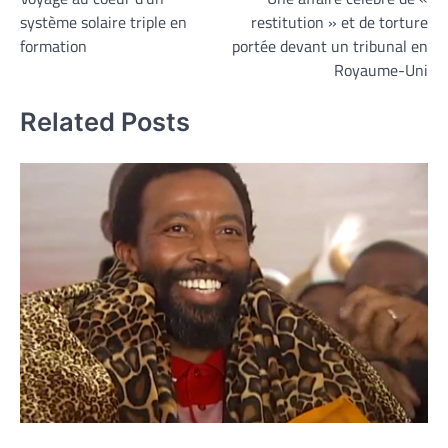
de
système solaire triple en
restitution » et de torture
l’article
formation
portée devant un tribunal en
Royaume-Uni
Related Posts