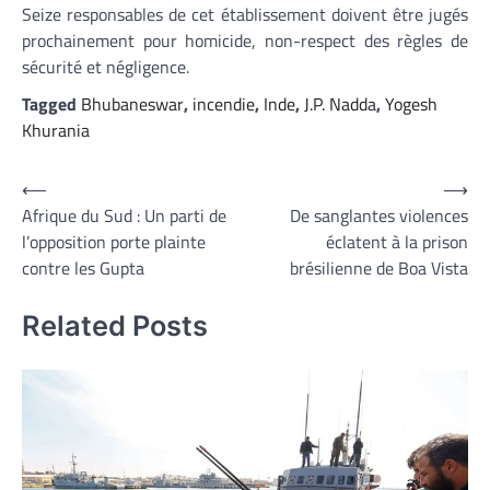
Seize responsables de cet établissement doivent être jugés
prochainement pour homicide, non-respect des règles de
sécurité et négligence.
Tagged
Bhubaneswar
,
incendie
,
Inde
,
J.P. Nadda
,
Yogesh
Khurania
Navigation
⟵
⟶
Afrique du Sud : Un parti de
De sanglantes violences
de
l’opposition porte plainte
éclatent à la prison
l’article
contre les Gupta
brésilienne de Boa Vista
Related Posts