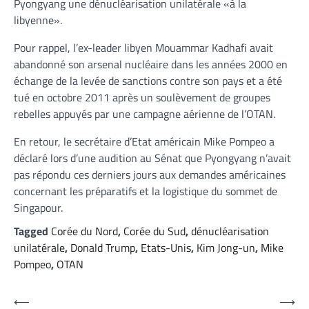
Pyongyang une dénucléarisation unilatérale «à la
libyenne».
Pour rappel, l’ex-leader libyen Mouammar Kadhafi avait
abandonné son arsenal nucléaire dans les années 2000 en
échange de la levée de sanctions contre son pays et a été
tué en octobre 2011 après un soulèvement de groupes
rebelles appuyés par une campagne aérienne de l’OTAN.
En retour, le secrétaire d’Etat américain Mike Pompeo a
déclaré lors d’une audition au Sénat que Pyongyang n’avait
pas répondu ces derniers jours aux demandes américaines
concernant les préparatifs et la logistique du sommet de
Singapour.
Tagged
Corée du Nord
,
Corée du Sud
,
dénucléarisation
unilatérale
,
Donald Trump
,
Etats-Unis
,
Kim Jong-un
,
Mike
Pompeo
,
OTAN
Navigation
⟵
⟶