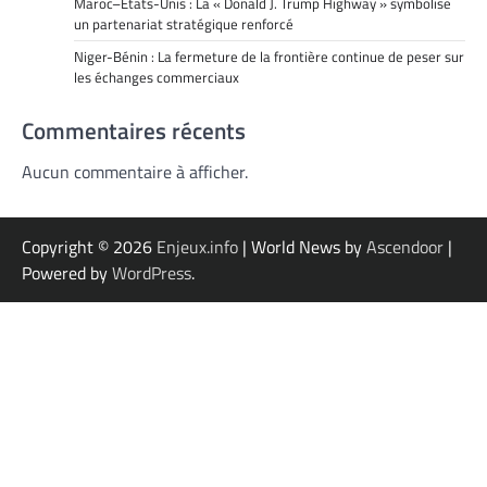
Maroc–États-Unis : La « Donald J. Trump Highway » symbolise
un partenariat stratégique renforcé
Niger-Bénin : La fermeture de la frontière continue de peser sur
les échanges commerciaux
Commentaires récents
Aucun commentaire à afficher.
Copyright © 2026
Enjeux.info
| World News by
Ascendoor
|
Powered by
WordPress
.