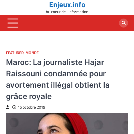
Enjeux.info
Skip
to
Au coeur de l'information
content
FEATURED
,
MONDE
Maroc: La journaliste Hajar
Raissouni condamnée pour
avortement illégal obtient la
grâce royale
16 octobre 2019