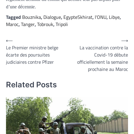
d’une décennie.
Tagged
Bouznika
,
Dialogue
,
EgypteSkhirat
,
l'ONU
,
Libye
,
Maroc
,
Tanger
,
Tobrouk
,
Tripoli
Navigation
⟵
⟶
Le Premier ministre belge
La vaccination contre la
de
écarte des poursuites
Covid-19 débute
l’article
judiciaires contre Pfizer
officiellement la semaine
prochaine au Maroc
Related Posts