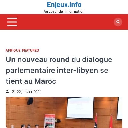
Enjeux.info
Skip
to
Au coeur de l'information
content
AFRIQUE
,
FEATURED
Un nouveau round du dialogue
parlementaire inter-libyen se
tient au Maroc
22 janvier 2021