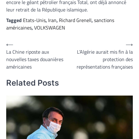
encore le géant pétrolier français Total, ont déjà annoncé
leur retrait de la République islamique.
Tagged
Etats-Unis
,
Iran
,
Richard Grenell
,
sanctions
américaines
,
VOLKSWAGEN
Navigation
⟵
⟶
La Chine riposte aux
L’Algérie aurait mis fin à la
de
nouvelles taxes douanières
protection des
l’article
américaines
représentations françaises
Related Posts