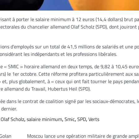
visant à porter le salaire minimum à 12 euros (14,4 dollars) brut p
électorales du chancelier allemand Olaf Scholz (SPD), dont jouiront 
ions d’employés sur un total de 41,5 millions de salariés et une p
onsidérant les indépendants et les professions libérales.
se le « SMIC » horaire allemand en deux temps, de 9,82 à 10,45 euro
rs) le 1
er
octobre. Cette réforme profitera particulièrement aux sa
 et, plus globalement, à « ceux qui ont fait tourner le pays pendan
e allemand du Travail, Hubertus Heil (SPD).
e dans le contrat de coalition signé par les sociaux-démocrates, l
 dernier.
,
Olaf Scholz
,
salaire minimum
,
Smic
,
SPD
,
Verts
 Golan
Moscou lance une opération militaire de grande amp