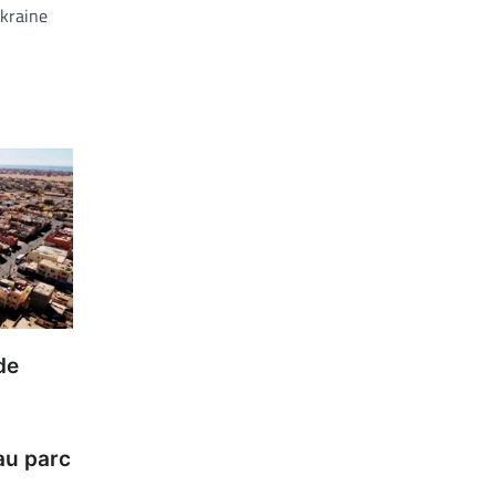
kraine
de
au parc