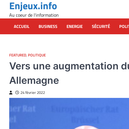
Enjeux.info
Skip
to
Au coeur de l'information
content
ACCUEIL
BUSINESS
ENERGIE
SÉCURITÉ
POLI
FEATURED
,
POLITIQUE
Vers une augmentation du
Allemagne
24 février 2022