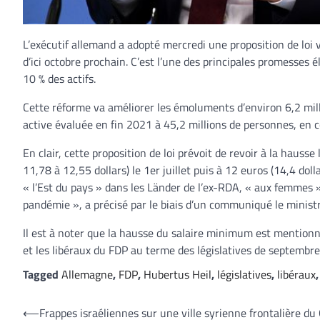
L’exécutif allemand a adopté mercredi une proposition de loi 
d’ici octobre prochain. C’est l’une des principales promesses 
10 % des actifs.
Cette réforme va améliorer les émoluments d’environ 6,2 mill
active évaluée en fin 2021 à 45,2 millions de personnes, en c
En clair, cette proposition de loi prévoit de revoir à la haus
11,78 à 12,55 dollars) le 1
er
juillet puis à 12 euros (14,4 dolla
« l’Est du pays » dans les Länder de l’ex-RDA, « aux femmes »
pandémie », a précisé par le biais d’un communiqué le ministr
Il est à noter que la hausse du salaire minimum est mentionné
et les libéraux du FDP au terme des législatives de septembre
Tagged
Allemagne
,
FDP
,
Hubertus Heil
,
législatives
,
libéraux
Navigation
⟵
Frappes israéliennes sur une ville syrienne frontalière du