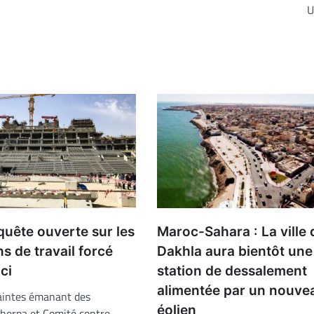
U
quête ouverte sur les
Maroc-Sahara : La ville 
s de travail forcé
Dakhla aura bientôt une
ci
station de dessalement
alimentée par un nouve
laintes émanant des
éolien
Sherpa et Comité contre