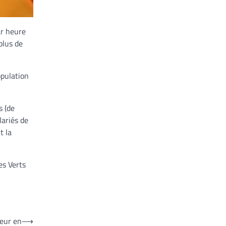
ar heure
plus de
opulation
s (de
lariés de
t la
es Verts
leur en
⟶