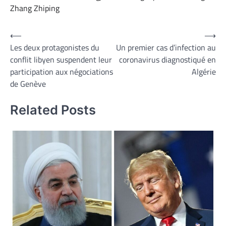
Zhang Zhiping
Navigation
⟵
⟶
Les deux protagonistes du
Un premier cas d’infection au
de
conflit libyen suspendent leur
coronavirus diagnostiqué en
l’article
participation aux négociations
Algérie
de Genève
Related Posts