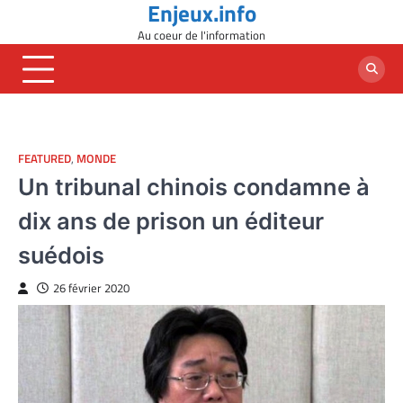
Enjeux.info
Skip
to
Au coeur de l'information
content
FEATURED
,
MONDE
Un tribunal chinois condamne à
dix ans de prison un éditeur
suédois
26 février 2020