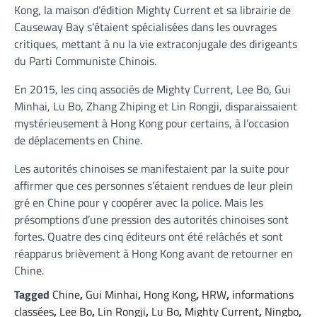
Kong, la maison d’édition Mighty Current et sa librairie de
Causeway Bay s’étaient spécialisées dans les ouvrages
critiques, mettant à nu la vie extraconjugale des dirigeants
du Parti Communiste Chinois.
En 2015, les cinq associés de Mighty Current, Lee Bo, Gui
Minhai, Lu Bo, Zhang Zhiping et Lin Rongji, disparaissaient
mystérieusement à Hong Kong pour certains, à l’occasion
de déplacements en Chine.
Les autorités chinoises se manifestaient par la suite pour
affirmer que ces personnes s’étaient rendues de leur plein
gré en Chine pour y coopérer avec la police. Mais les
présomptions d’une pression des autorités chinoises sont
fortes. Quatre des cinq éditeurs ont été relâchés et sont
réapparus brièvement à Hong Kong avant de retourner en
Chine.
Tagged
Chine
,
Gui Minhai
,
Hong Kong
,
HRW
,
informations
classées
,
Lee Bo
,
Lin Rongji
,
Lu Bo
,
Mighty Current
,
Ningbo
,